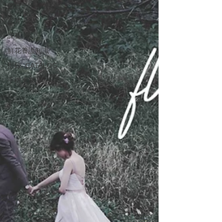
節日
影片
課程
鮮花養護知識
型錄. CATALOG
手機桌布