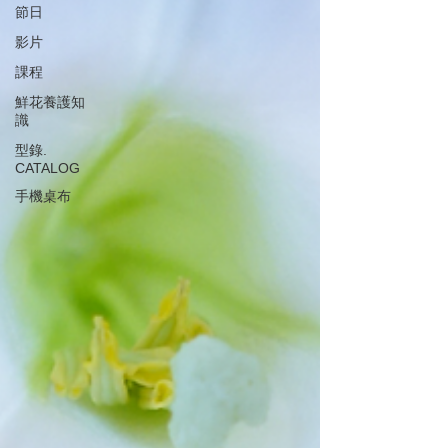
節日
影片
課程
鮮花養護知
識
型錄.
CATALOG
手機桌布