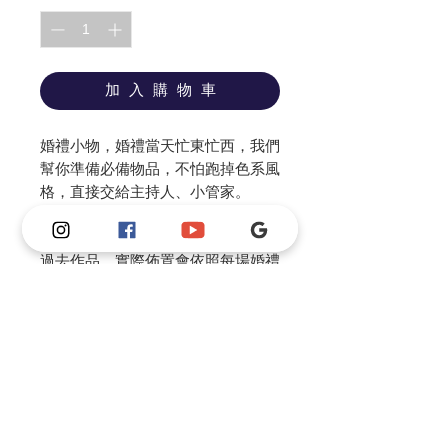
加 入 購 物 車
婚禮小物，婚禮當天忙東忙西，我們
幫你準備必備物品，不怕跑掉色系風
格，直接交給主持人、小管家。
我們是客製化婚禮佈置，圖片價格為
過去作品，實際佈置會依照每場婚禮
做風格調整。
我們可以依照新人需求和預算討論，
製作不同風格及尺寸並調整價格。
請私訊IG or FB or 官方Line 和老師
討論風格，老師會根據預算幫你做整
體婚禮的規劃建議。