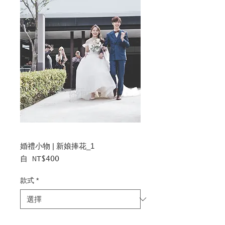
婚禮小物 | 新娘捧花_1
促
自
NT$400
銷
價
款式
*
格
數量
*