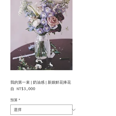
我的第一束 | 奶油感 | 新娘鮮花捧花
促
自
NT$3,000
銷
價
預算
*
格