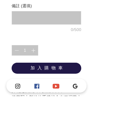
備註 (選填)
0/500
數量
*
加 入 購 物 車
-
捧花是很讓人不捨的東西，
捧花配上新娘的手腕就會有種握著上
輩子的感覺。
寬面30-35cm左右