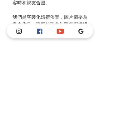
客時和親友合照。
我們是客製化婚禮佈置，圖片價格為
過去作品，實際佈置會依照每場婚禮
做風格調整。
我們可以依照新人需求和預算討論，
製作不同風格及尺寸並調整價格。
請私訊IG or FB or 官方Line 和老師
討論風格，老師會根據預算幫你做整
體婚禮的規劃建議。