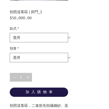
拍照送客區 | 拱門_1
價
$50,000.00
格
款式
*
預算
*
數量
*
加 入 購 物 車
拍照送客區，二進前先拍攝婚紗、送