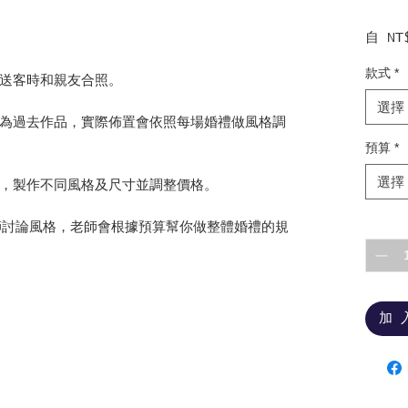
自
NT
款式
*
送客時和親友合照。
選擇
為過去作品，實際佈置會依照每場婚禮做風格調
預算
*
選擇
，製作不同風格及尺寸並調整價格。
數量
*
ne 和老師討論風格，老師會根據預算幫你做整體婚禮的規
加 