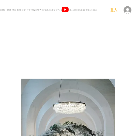
登入
花藝課程 | 台北 桃園 新竹 苗栗 台中 宜蘭 | 情人節 母親節 畢業花束 聖誕樹 求婚花束 開幕花籃 盆花 玻璃罩