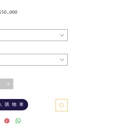
促
$50,000
銷
價
格
入 購 物 車