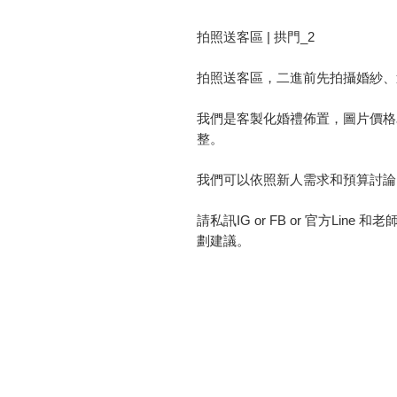
拍照送客區 | 拱門_2
拍照送客區，二進前先拍攝婚紗、
我們是客製化婚禮佈置，圖片價格
整。
我們可以依照新人需求和預算討論
請私訊IG or FB or 官方Li
劃建議。