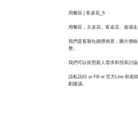
用餐區 | 客桌花_5
用餐區，主桌花、客桌花、進場走
我們是客製化婚禮佈置，圖片價格
整。
我們可以依照新人需求和預算討論
請私訊IG or FB or 官方Li
劃建議。