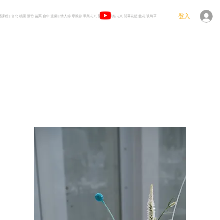
登入
花藝課程 | 台北 桃園 新竹 苗栗 台中 宜蘭 | 情人節 母親節 畢業花束 聖誕樹 求婚花束 開幕花籃 盆花 玻璃罩