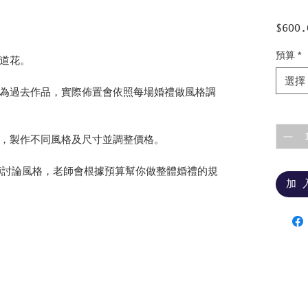
$600.
預算
*
道花。
選擇
為過去作品，實際佈置會依照每場婚禮做風格調
數量
*
，製作不同風格及尺寸並調整價格。
ne 和老師討論風格，老師會根據預算幫你做整體婚禮的規
加 