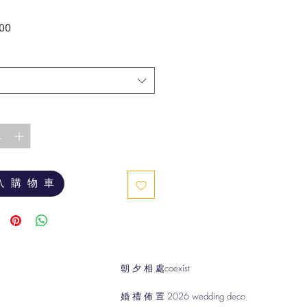
價
00
格
入 購 物 車
朝 夕 相 處coexist
婚 禮 佈 置 2026 wedding deco