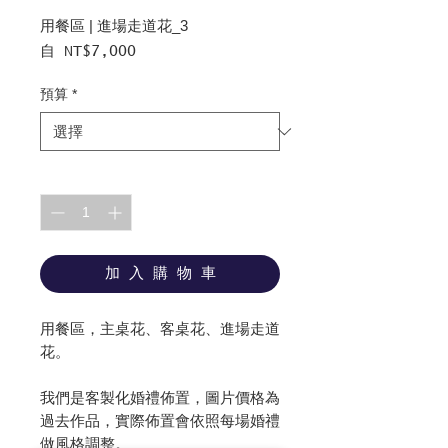
用餐區 | 進場走道花_3
促
自
NT$7,000
銷
價
預算
*
格
數量
*
加 入 購 物 車
用餐區，主桌花、客桌花、進場走道
花。
我們是客製化婚禮佈置，圖片價格為
過去作品，實際佈置會依照每場婚禮
做風格調整。