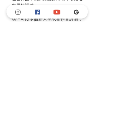
做風格調整。
我們可以依照新人需求和預算討論，
製作不同風格及尺寸並調整價格。
請私訊IG or FB or 官方Line 和老師
討論風格，老師會根據預算幫你做整
體婚禮的規劃建議。
© 2016 Produced by 朝夕相處 coexist studio