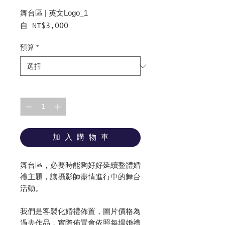
舞台區 | 英文Logo_1
促
自
NT$3,000
銷
價
預算
*
格
數量
*
加 入 購 物 車
舞台區，必要時能夠好好延續整體婚
禮主題，讓攝影師盡情進行中的舞台
活動。
我們是客製化婚禮佈置，圖片價格為
過去作品，實際佈置會依照每場婚禮