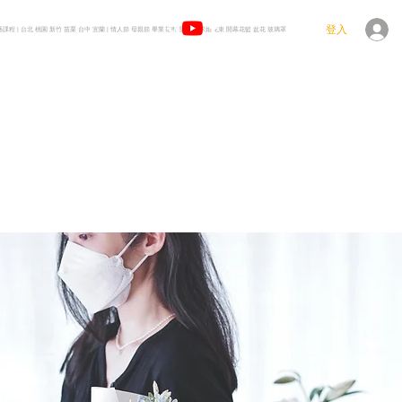
登入
花藝課程 | 台北 桃園 新竹 苗栗 台中 宜蘭 | 情人節 母親節 畢業花束 聖誕樹 求婚花束 開幕花籃 盆花 玻璃罩