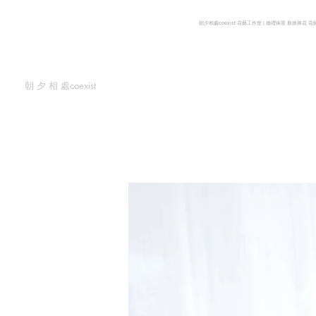
朝夕相處coexist 花藝工作室 | 婚禮佈置 新娘捧花 
朝 夕 相 處coexist