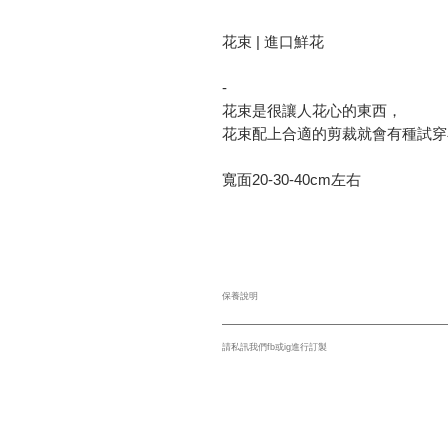
花束 | 進口鮮花
-
花束是很讓人花心的東西，
花束配上合適的剪裁就會有種試穿
寬面20-30-40cm左右
保養說明
鮮花請放置在陰涼通風處或冷氣房，
請私訊我們fb或ig進行訂製
商品皆為收到款項後製作，大約需要
完全和參考照片一模一樣。