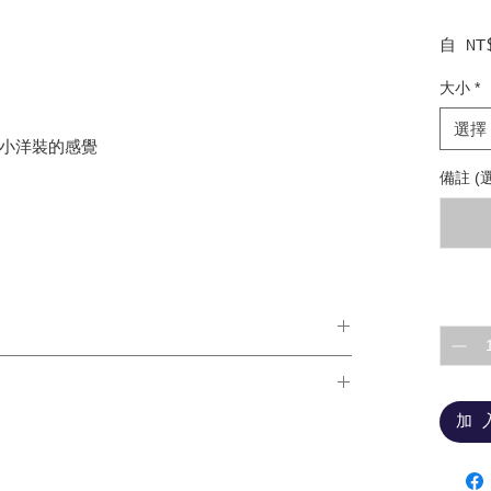
自
NT
大小
*
選擇
小洋裝的感覺
備註 (
數量
*
請勿長時間曝曬於陽光下，建議提前一天店取。
3-5個工作天，花材會依照季節做調整，故作品不會
加 