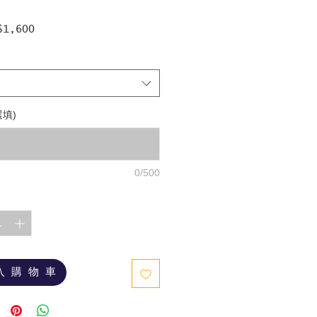
促
$1,600
銷
價
格
選填)
0/500
入 購 物 車