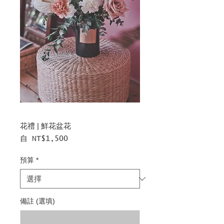
花禮 | 鮮花盆花
促
自
NT$1,500
銷
價
預算
*
格
備註 (選填)