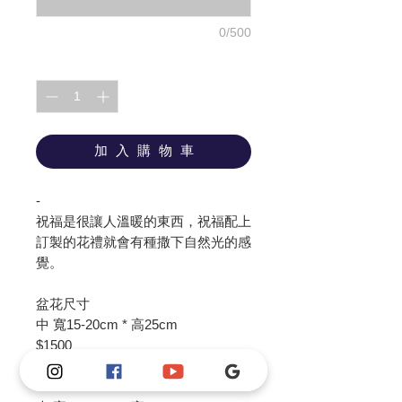
0/500
數量
*
加 入 購 物 車
-
祝福是很讓人溫暖的東西，祝福配上
訂製的花禮就會有種撒下自然光的感
覺。
盆花尺寸
中 寬15-20cm * 高25cm
$1500
$2000（升級進口花種）