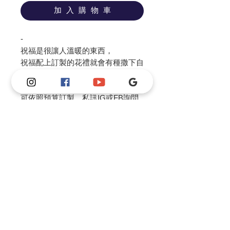
加 入 購 物 車
-
祝福是很讓人溫暖的東西，
祝福配上訂製的花禮就會有種撒下自
然光的感覺
可依照預算訂製，私訊IG或FB詢問
喔
保養說明
鮮花請放置在陰涼通風處或冷氣房，請
請私訊我們fb或ig進行訂製
勿長時間曝曬於陽光下，建議提前一天
店取。
商品皆為收到款項後製作，大約需要3-
5個工作天，花材會依照季節做調整，
故作品不會完全和參考照片一模一樣。