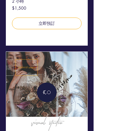
2 小時
1,500
$1,500
新
台
幣
立即預訂
探索方案