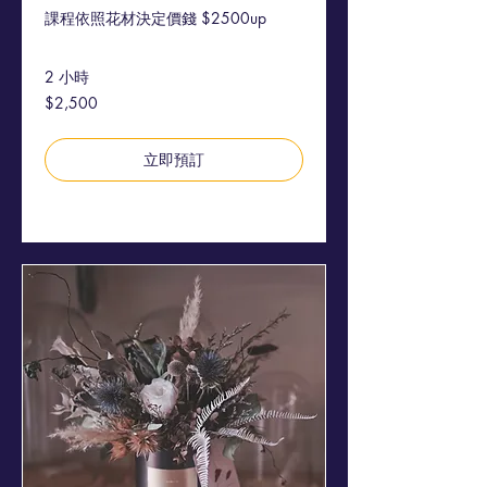
課程依照花材決定價錢 $2500up
2 小時
2,500
$2,500
新
台
幣
立即預訂
探索方案