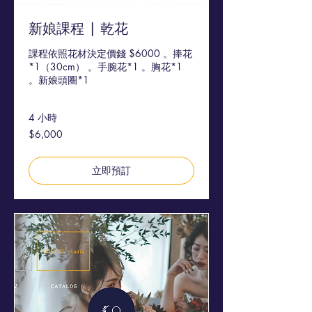
新娘課程 | 乾花
課程依照花材決定價錢 $6000 。捧花
*1（30cm） 。手腕花*1 。胸花*1
。新娘頭圈*1
4 小時
6,000
$6,000
新
台
幣
立即預訂