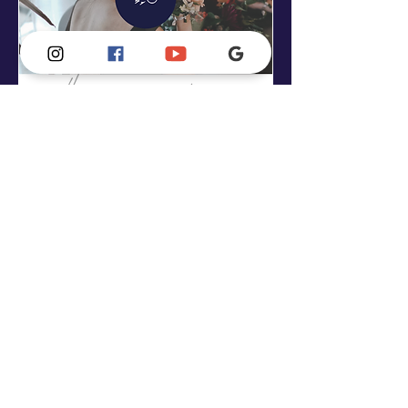
新娘課程 | 鮮花
課程依照花材決定價錢 $6000 。捧花
*1（35cm） 。手腕花*1 。胸花*1
。新娘頭圈*1
4 小時
6,000
$6,000
新
台
幣
立即預訂