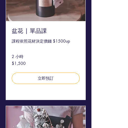
盆花 | 單品課
課程依照花材決定價錢 $1500up
2 小時
1,500
$1,500
新
台
幣
立即預訂
探索方案