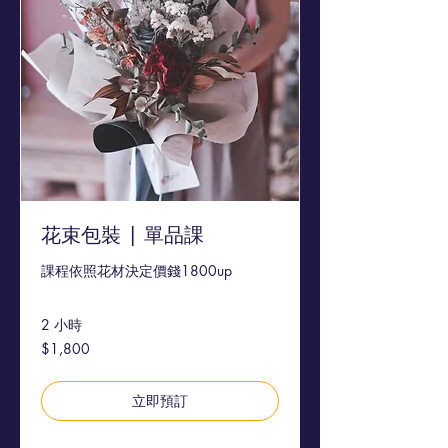
花束包裝 | 單品課
課程依照花材決定價錢1800up
2 小時
1,800
$1,800
新
台
幣
立即預訂
探索方案