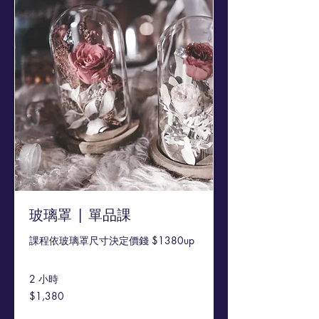
玻璃罩 | 單品課
課程依玻璃罩尺寸決定價錢 $1380up
2 小時
1,380
$1,380
新
台