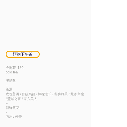
預約下午茶
冷泡茶 .180
cold tea
玻璃瓶
–
茶湯
玫瑰普洱 / 舒緩烏龍 / 檸檬琥珀 / 蕎麥綠茶 / 梵谷烏龍
/ 薰然之夢 / 東方美人
–
新鮮瓶花
-
​內用 / 外帶