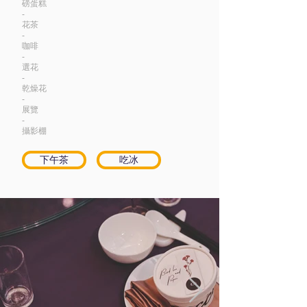
磅蛋糕
-
花茶
-
咖啡
-
​選花
-
​乾燥花
-
展覽
-
​攝影棚
下午茶
吃冰