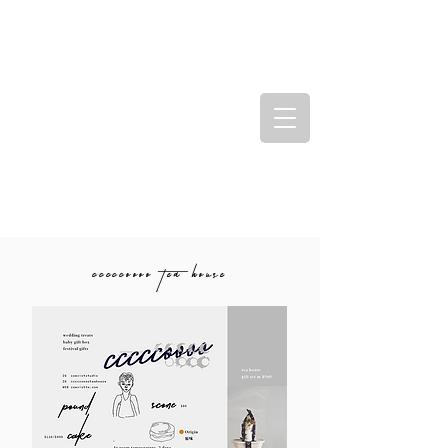
cccccoooo tea house