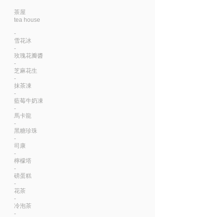
茶屋
tea house
-
雪花冰
-
玫瑰花瓣醬
-
芝麻花生
-
抹茶凍
-
藍莓牛奶凍
-
馬卡龍
-
黑糖珍珠
-
司康
-
檸檬塔
-
磅蛋糕
-
花茶
-
冷泡茶
-