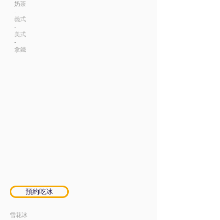
奶茶
-
義式
-
美式
-
​拿鐵​
預約吃冰
雪花冰