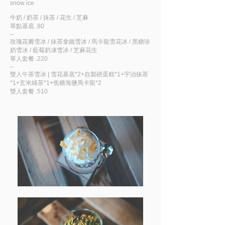
snow ice
牛奶 / 奶茶 / 抹茶 / 花生 / 芝麻
單點基底 .80
–
玫瑰花瓣雪冰 / 抹茶拿鐵雪冰 / 馬卡龍雪花冰 / 黑糖珍
奶雪冰 / 藍莓奶凍雪冰 / 芝麻花生
單人套餐 .220
–
雙人午茶雪冰 | 雪花基底*2+自製磅蛋糕*1+宇治抹茶
*1+玄米綠茶*1+焦糖海鹽馬卡龍*2
雙人套餐 .510