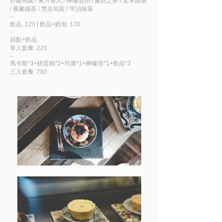
舒緩烏龍 / 東方美人 / 檸檬琥珀 / 薰然之夢 / 玄米綠茶
/ 蕎麥綠茶 / 梵谷烏龍 / 宇治抹茶
–
​飲品 .120 | 飲品+奶泡 .170
-
甜點+飲品
單人套餐 .220
–
馬卡龍*3+磅蛋糕*2+司康*1+檸檬塔*1+飲品*3
三人套餐 .780