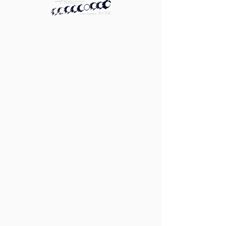
.
我會把妳好好收進眼睛裡，無論一個人的時候或
有妳的時候，我都能感覺妳在眼前，溫暖無比。
.
情人節 鐵瓶花束 販售中
這款永生花加鐵罐的設計很Chill
自在的提在路上，自在的去找她
.
私訊訂製，禮輕情意重❤️‍🔥
.
.
.
花束|情人 永生花S
花束|情人 永生花S
花束|情人 永生花
1300 TWD
1600 TWD
S+
1800 TWD