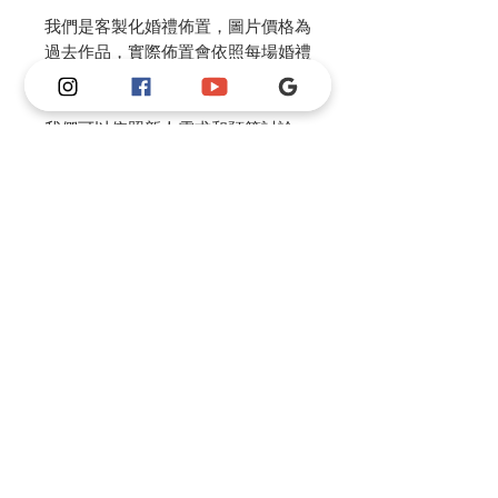
我們是客製化婚禮佈置，圖片價格為
過去作品，實際佈置會依照每場婚禮
做風格調整。
我們可以依照新人需求和預算討論，
製作不同風格及尺寸並調整價格。
請私訊IG or FB or 官方Line 和老師
討論風格，老師會根據預算幫你做整
體婚禮的規劃建議。