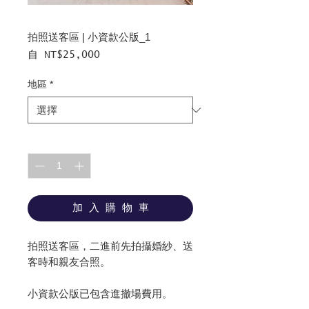
拍照送客區 | 小資款公版_1
促
自
NT$25,000
銷
價
地區
*
格
數量
*
加 入 購 物 車
拍照送客區，二進前先拍攝婚紗、送
客時和親友合照。
小資款公版已包含進撤場費用。