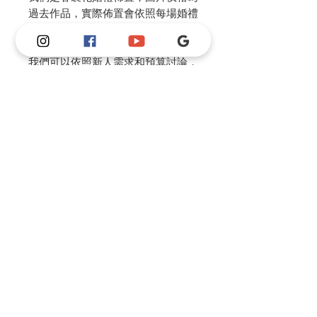
過去作品，實際佈置會依照每場婚禮
做風格調整。
我們可以依照新人需求和預算討論，
製作不同風格及尺寸並調整價格。
請私訊IG or FB or 官方Line 和老師
討論風格，老師會根據預算幫你做整
體婚禮的規劃建議。