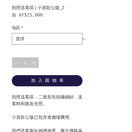
拍照送客區 | 小資款公版_2
促
自
NT$25,000
銷
價
地區
*
格
數量
*
加 入 購 物 車
拍照送客區，二進前先拍攝婚紗、送
客時和親友合照。
小資款公版已包含進撤場費用。
我們是客製化婚禮佈置，圖片價格為