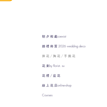
朝 夕 相 處coexist
婚 禮 佈 置 2026 wedding deco
捧 花 / 胸 花 / 手 腕 花
花 束by florist. su
花 禮 / 盆 花
線 上 花 店online-shop
Courses