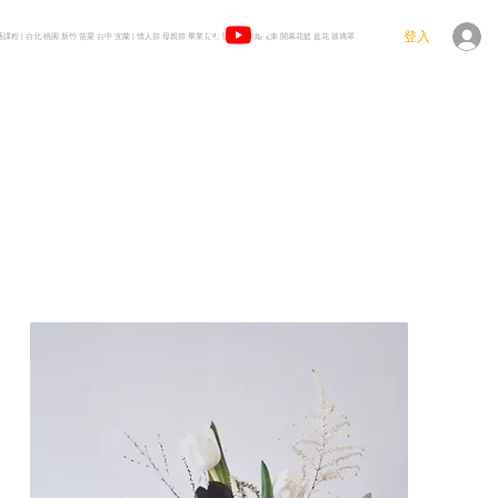
登入
花藝課程 | 台北 桃園 新竹 苗栗 台中 宜蘭 | 情人節 母親節 畢業花束 聖誕樹 求婚花束 開幕花籃 盆花 玻璃罩