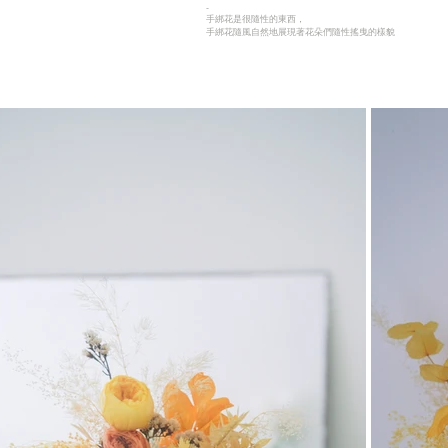
-
手綁花是很隨性的東西，
手綁花隨風自然地展現著花朵們隨性搖曳的樣貌