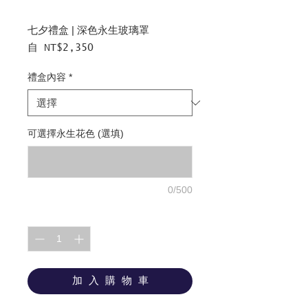
七夕禮盒 | 深色永生玻璃罩
促
自
NT$2,350
銷
價
禮盒內容
*
格
可選擇永生花色 (選填)
0/500
數量
*
加 入 購 物 車