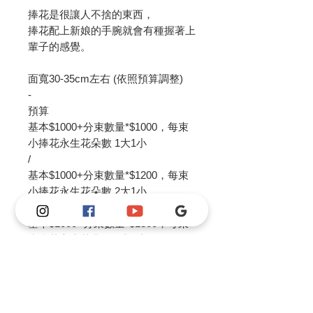
捧花是很讓人不捨的東西，
捧花配上新娘的手腕就會有種握著上
輩子的感覺。
面寬30-35cm左右 (依照預算調整)
-
預算
基本$1000+分束數量*$1000，每束
小捧花永生花朵數 1大1小
/
基本$1000+分束數量*$1200，每束
小捧花永生花朵數 2大1小
/
基本$1000+分束數量*$1300，每束
小捧花永生花朵數 2大2小
客製詢問，可以私訊IG或FB和我們
討論預算