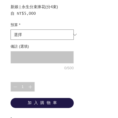
新娘 | 永生分束捧花(分4束)
促
自
NT$5,000
銷
價
預算
*
格
備註 (選填)
0/500
數量
*
加 入 購 物 車
-